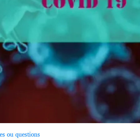
la
vidéo
s ou questions