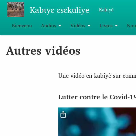
Aller au contenu principal
Kabɩyɛ ɛsɛkuliye
Kabiyè
Bienvenu
Audios
Vidéos
Livres
Nou
Autres vidéos
Une vidéo en kabiyè sur comme
Lutter contre le Covid-1
Fichier vidéo