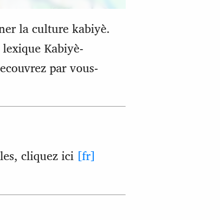
er la culture kabiyè.
 lexique Kabiyè-
Decouvrez par vous-
es, cliquez ici
[fr]