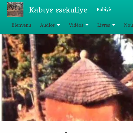
Aller au contenu principal
Kabɩyɛ ɛsɛkuliye
Kabiyè
Bienvenu
Audios
Vidéos
Livres
Nou