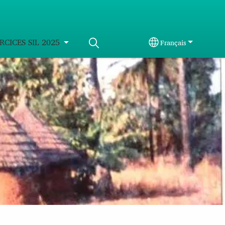
RCICES SIL 2025
Français
Select your langua