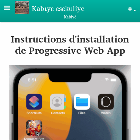
Aller au contenu principal
Kabɩyɛ ɛsɛkuliye
Sel
Kabiyè
Instructions d'installation
de Progressive Web App